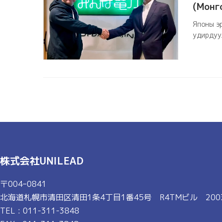
(Монг
Японы э
удирдуу
株式会社UNILEAD
〒004ｰ0841
北海道札幌市清田区清田1条4丁目1番45号 R4TMビル 200
TEL : 011-311-3848