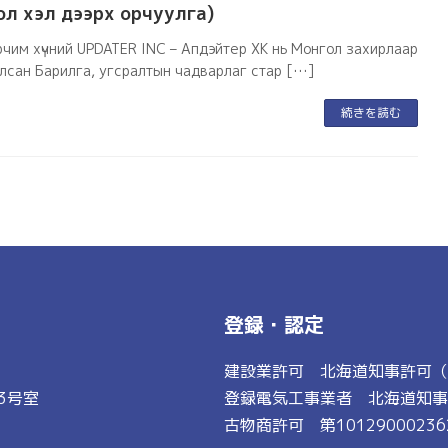
ол хэл дээрх орчуулга)
рчим хүчний UPDATER INC – Апдэйтер ХК нь Монгол захирлаар
лсан Барилга, угсралтын чадварлаг стар […]
続きを読む
登録・認定
建設業許可 北海道知事許可（般
3号室
登録電気工事業者 北海道知事登
古物商許可 第10129000236