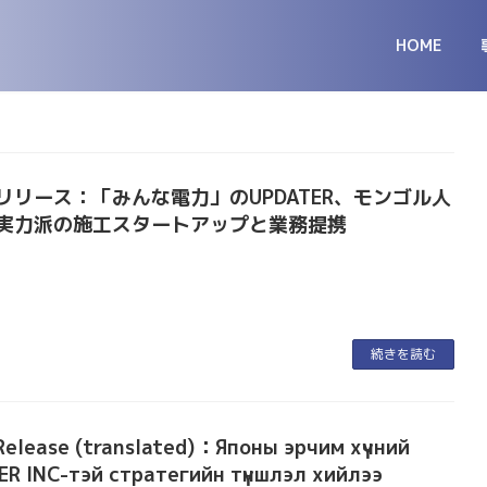
HOME
リリース：「みんな電力」のUPDATER、モンゴル人
実力派の施工スタートアップと業務提携
続きを読む
Release (translated)：Японы эрчим хүчний
ER INC-тэй стратегийн түншлэл хийлээ