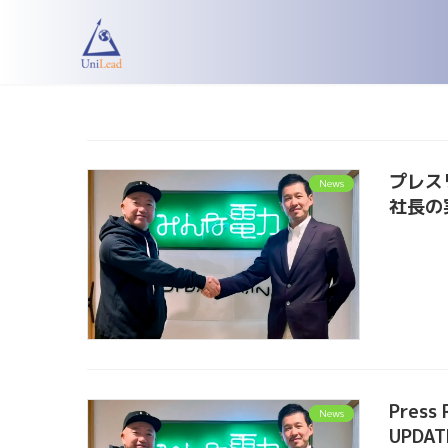
コ
ナ
ン
ビ
テ
ゲ
ン
ー
ツ
シ
へ
ョ
ス
ン
キ
に
プレス
News
ッ
移
社長の
プ
動
Press 
News
UPDAT