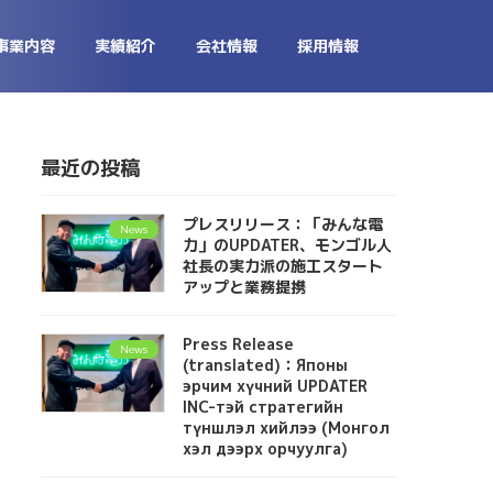
事業内容
実績紹介
会社情報
採用情報
最近の投稿
プレスリリース：「みんな電
News
力」のUPDATER、モンゴル人
社長の実力派の施工スタート
アップと業務提携
Press Release
News
(translated)：Японы
эрчим хүчний UPDATER
INC-тэй стратегийн
түншлэл хийлээ (Монгол
хэл дээрх орчуулга)