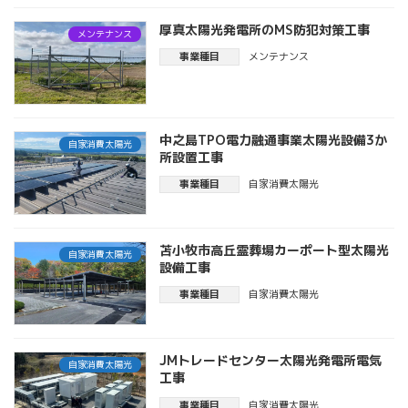
厚真太陽光発電所のMS防犯対策工事
メンテナンス
事業種目
メンテナンス
中之島TPO電力融通事業太陽光設備3か
自家消費太陽光
所設置工事
事業種目
自家消費太陽光
苫小牧市高丘霊葬場カーポート型太陽光
自家消費太陽光
設備工事
事業種目
自家消費太陽光
JMトレードセンター太陽光発電所電気
自家消費太陽光
工事
事業種目
自家消費太陽光