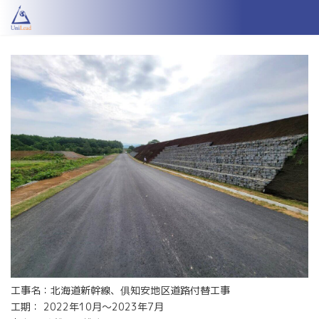
コ
ナ
ン
ビ
テ
ゲ
ン
ー
ツ
シ
へ
ョ
ス
ン
キ
に
ッ
移
プ
動
工事名：北海道新幹線、俱知安地区道路付替工事
工期：
2022
年10月～2023年7月