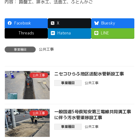
内容： 路盤工、排水工、法面工、ふとんかご
Facebook
X
Bluesky
Threads
Hatena
LINE
公共工事
事業種目
ニセコひらふ地区送配水管新設工事
公共工事
事業種目
公共工事
一般国道5号倶知安第三電線共同溝工事
公共工事
に伴う汚水管渠移設工事
事業種目
公共工事