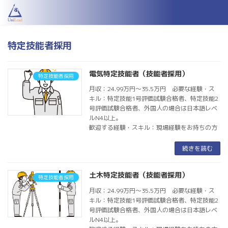
コ
ナ
ン
ビ
テ
ゲ
ン
ー
特定技能者採用
ツ
シ
へ
ョ
ス
ン
電気特定技能者（技能者採用）
キ
に
特定技能者採用
ッ
移
月収：24.99万円〜35.5万円 必要な経験・ス
プ
動
キル：特定技能1号評価試験合格者、特定技能2
号評価試験合格者、外国人の場合は日本語レベ
ルN4以上。
歓迎する経験・スキル：現場経験をお持ちの方
続きを読む
土木特定技能者（技能者採用）
特定技能者採用
月収：24.99万円〜35.5万円 必要な経験・ス
キル：特定技能1号評価試験合格者、特定技能2
号評価試験合格者、外国人の場合は日本語レベ
ルN4以上。